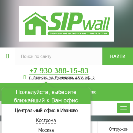
НАЙТИ
+7 930 388-15-83
г. Иваново, ул. Кузнецова, д.69, оф. 3
Пожалуйста, выберите
Условия строительства
ближайший к Вам офис
Меню
Центральный офис в Иваново
Кострома
Главная
О компании
Новости
Отгружен
Москва