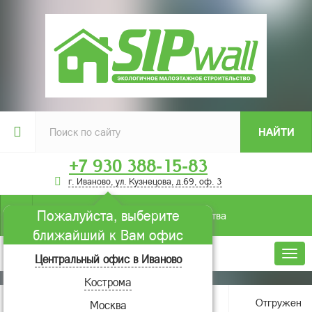
НАЙТИ
+7 930 388-15-83
г. Иваново, ул. Кузнецова, д.69, оф. 3
Пожалуйста, выберите
Условия строительства
ближайший к Вам офис
Меню
Центральный офис в Иваново
Кострома
Главная
О компании
Новости
Отгружен
Москва