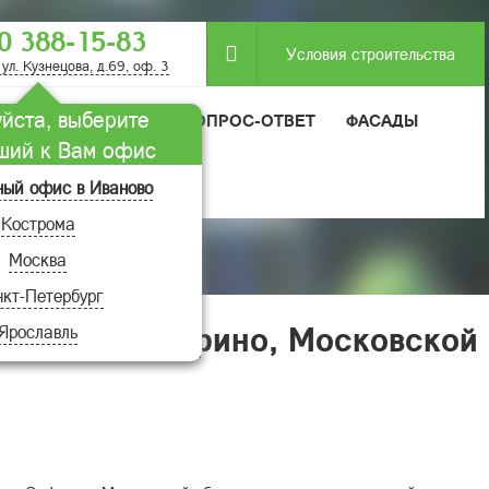
0 388-15-83
Условия строительства
 ул. Кузнецова, д.69, оф. 3
йста, выберите
МОДУЛЬНЫЕ ДОМА
ВОПРОС-ОТВЕТ
ФАСАДЫ
ший к Вам офис
ный офис в Иваново
Кострома
Москва
овской области.
кт-Петербург
ту, в п. Софрино, Московской
Ярославль