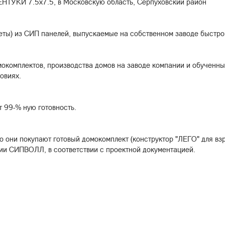
НТУКИ 7.5х7.5, в Московскую область, Серпуховский район
ты) из СИП панелей, выпускаемые на собственном заводе быстр
окомплектов, производства домов на заводе компании и обученн
овиях.
т 99-% ную готовность.
о они покупают готовый домокомплект (конструктор "ЛЕГО" для вз
ии СИПВОЛЛ, в соответствии с проектной документацией.