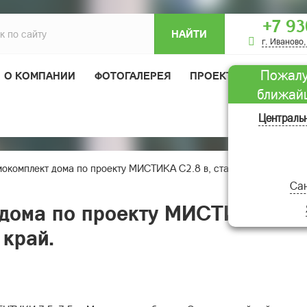
+7 93
НАЙТИ
г. Иваново,
Пожалу
О КОМПАНИИ
ФОТОГАЛЕРЕЯ
ПРОЕКТЫ ДОМОВ
ближай
ОТЗЫВЫ
Централь
окомплект дома по проекту МИСТИКА С2.8 в, станицу Должанская
Сан
дома по проекту МИСТИКА С2.8
край.