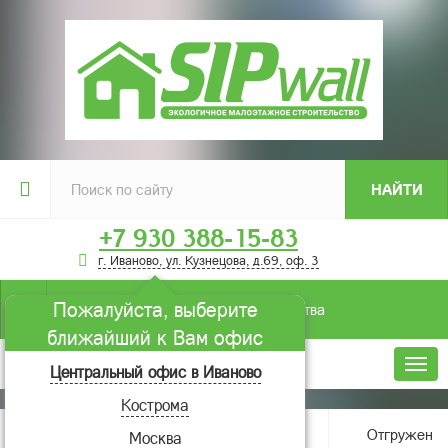
НАЙТИ
+7 930 388-15-83
г. Иваново, ул. Кузнецова, д.69, оф. 3
Пожалуйста, выберите
Условия строительства
ближайший к Вам офис
Меню
Центральный офис в Иваново
Кострома
Главная
О компании
Новости
Отгружен
Москва