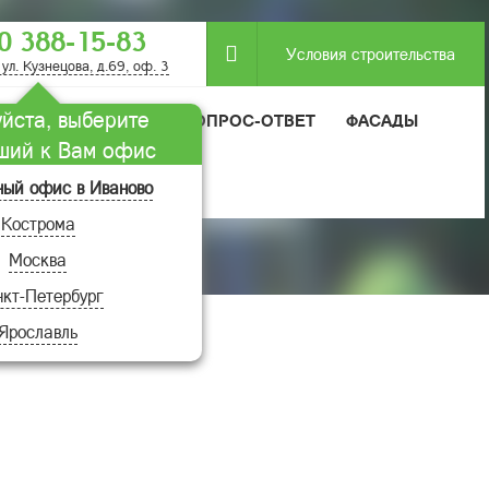
0 388-15-83
Условия строительства
 ул. Кузнецова, д.69, оф. 3
йста, выберите
МОДУЛЬНЫЕ ДОМА
ВОПРОС-ОТВЕТ
ФАСАДЫ
ший к Вам офис
ный офис в Иваново
Кострома
Москва
кт-Петербург
Ярославль