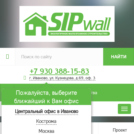
НАЙТИ
+7 930 388-15-83
г. Иваново, ул. Кузнецова, д.69, оф. 3
Пожалуйста, выберите
Условия строительства
ближайший к Вам офис
Меню
Центральный офис в Иваново
Кострома
Главная
О компании
Новости
Проект
Москва