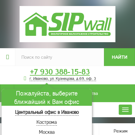
НАЙТИ
+7 930 388-15-83
г. Иваново, ул. Кузнецова, д.69, оф. 3
Пожалуйста, выберите
Условия строительства
ближайший к Вам офис
Меню
Центральный офис в Иваново
Кострома
Главная
О компании
Новости
Режим
Москва