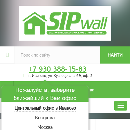
НАЙТИ
+7 930 388-15-83
г. Иваново, ул. Кузнецова, д.69, оф. 3
Пожалуйста, выберите
Условия строительства
ближайший к Вам офис
Меню
Центральный офис в Иваново
Кострома
Главная
О компании
Новости
Москва