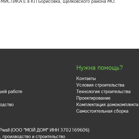
у МИСТИКА Е в КП Борисовка, Щёлковского района МО.
Нужна помощь?
Контакты
Условия строительства
шей работе
Технология строительства
Проектирование
одство
Комплектация домокомплекта
Самостоятельная сборка
IPwall (ООО "МОЙ ДОМ" ИНН 3702169606)
 производство и строительство