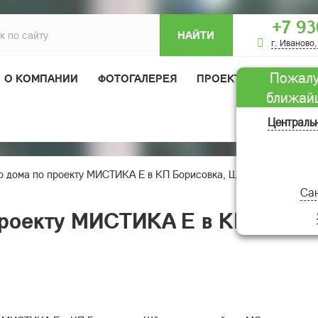
+7 93
НАЙТИ
г. Иваново,
Пожалу
О КОМПАНИИ
ФОТОГАЛЕРЕЯ
ПРОЕКТЫ ДОМОВ
ближай
ОТЗЫВЫ
Централь
о дома по проекту МИСТИКА Е в КП Борисовка, Щёлковского райо
Сан
проекту МИСТИКА Е в КП Борис