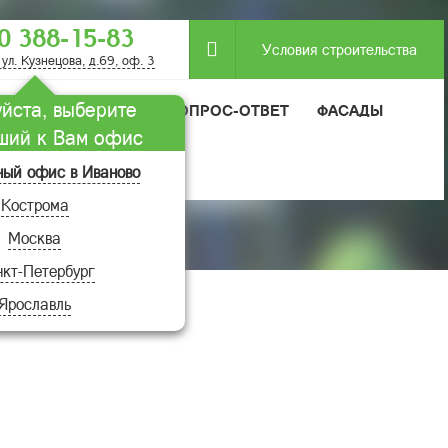
0 388-15-83
Условия строительства
 ул. Кузнецова, д.69, оф. 3
йста, выберите
МОДУЛЬНЫЕ ДОМА
ВОПРОС-ОТВЕТ
ФАСАДЫ
ший к Вам офис
ный офис в Иваново
Кострома
Москва
кт-Петербург
Ярославль