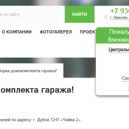
+7 93
НАЙТИ
г. Иваново,
Пожалу
О КОМПАНИИ
ФОТОГАЛЕРЕЯ
ПРОЕКТЫ ДОМОВ
ближай
ОТЗЫВЫ
Централь
орка домокомплекта гаража!
Сан
омплекта гаража!
елей по адресу: г. Дубна, СНТ «Чайка-2».