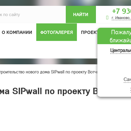
+7 93
НАЙТИ
г. Иваново,
Пожалу
О КОМПАНИИ
ФОТОГАЛЕРЕЯ
ПРОЕКТЫ ДОМОВ
ближай
ОТЗЫВЫ
Централь
троительство нового дома SIPwall по проекту Вотчина, СНТ Приоз
Сан
ма SIPwall по проекту Вотчин