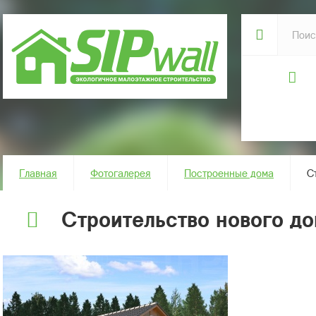
Главная
Фотогалерея
Построенные дома
C
Cтроительство нового до