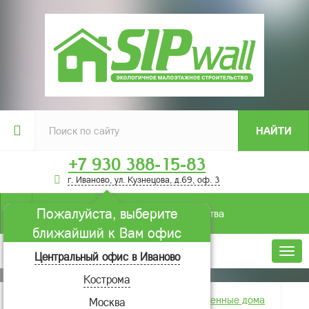
НАЙТИ
+7 930 388-15-83
г. Иваново, ул. Кузнецова, д.69, оф. 3
Пожалуйста, выберите
Условия строительства
ближайший к Вам офис
Меню
Центральный офис в Иваново
Кострома
Главная
Фотогалерея
Построенные дома
Москва