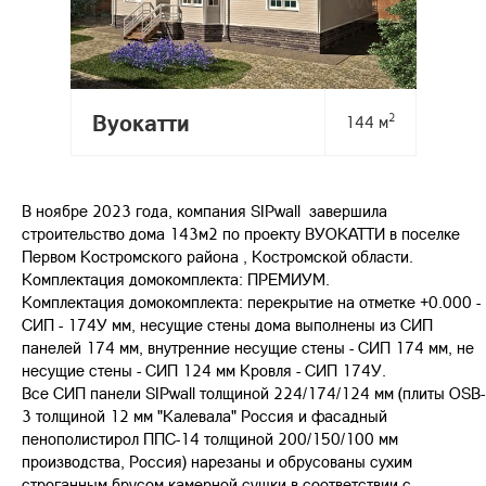
Вуокатти
2
144 м
В ноябре 2023 года, компания SIPwall завершила
строительство дома 143м2 по проекту ВУОКАТТИ в поселке
Первом Костромского района , Костромской области.
Комплектация домокомплекта: ПРЕМИУМ.
Комплектация домокомплекта: перекрытие на отметке +0.000 -
СИП - 174У мм, несущие стены дома выполнены из СИП
панелей 174 мм, внутренние несущие стены - СИП 174 мм, не
несущие стены - СИП 124 мм Кровля - СИП 174У.
Все СИП панели SIPwall толщиной 224/174/124 мм (плиты OSB-
3 толщиной 12 мм "Калевала" Россия и фасадный
пенополистирол ППС-14 толщиной 200/150/100 мм
производства, Россия) нарезаны и обрусованы сухим
строганным брусом камерной сушки в соответствии с