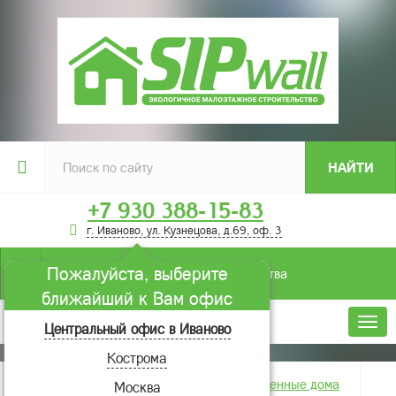
НАЙТИ
+7 930 388-15-83
г. Иваново, ул. Кузнецова, д.69, оф. 3
Пожалуйста, выберите
Условия строительства
ближайший к Вам офис
Меню
Центральный офис в Иваново
Кострома
Главная
Фотогалерея
Построенные дома
Москва