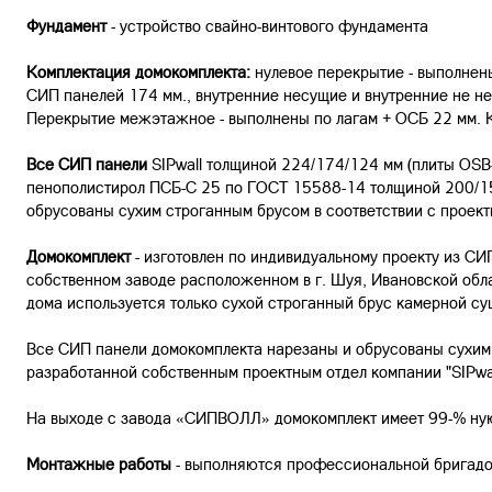
Фундамент
- устройство свайно-винтового фундамента
Комплектация домокомплекта:
нулевое перекрытие - выполнен
СИП панелей 174 мм., внутренние несущие и внутренние не н
Перекрытие межэтажное - выполнены по лагам + ОСБ 22 мм. 
Все СИП панели
SIPwall толщиной 224/174/124 мм (плиты OS
пенополистирол ПСБ-С 25 по ГОСТ 15588-14 толщиной 200/150
обрусованы сухим строганным брусом в соответствии с проект
Домокомплект
- изготовлен по индивидуальному проекту из С
собственном заводе расположенном в г. Шуя, Ивановской обл
дома используется только сухой строганный брус камерной с
Все СИП панели домокомплекта нарезаны и обрусованы сухим 
разработанной собственным проектным отдел компании "SIPwal
На выходе с завода «СИПВОЛЛ» домокомплект имеет 99-% ную
Монтажные работы
- выполняются профессиональной бригад