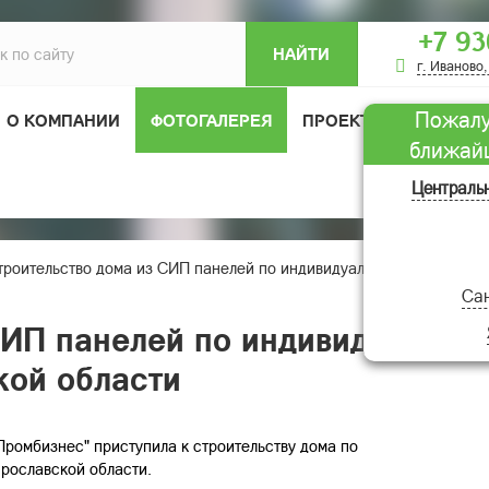
+7 93
НАЙТИ
г. Иваново,
Пожалу
О КОМПАНИИ
ФОТОГАЛЕРЕЯ
ПРОЕКТЫ ДОМОВ
ближай
ОТЗЫВЫ
Централь
троительство дома из СИП панелей по индивидуальному проекту в 
Сан
ИП панелей по индивидуальному
кой области
ромбизнес" приступила к строительству дома по
Ярославской области.