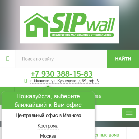
НАЙТИ
+7 930 388-15-83
г. Иваново, ул. Кузнецова, д.69, оф. 3
Пожалуйста, выберите
Условия строительства
ближайший к Вам офис
Меню
Центральный офис в Иваново
Кострома
Главная
Фотогалерея
Построенные дома
Москва