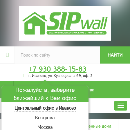
НАЙТИ
+7 930 388-15-83
г. Иваново, ул. Кузнецова, д.69, оф. 3
Пожалуйста, выберите
Условия строительства
ближайший к Вам офис
Меню
Центральный офис в Иваново
Кострома
Главная
Фотогалерея
Построенные дома
Москва