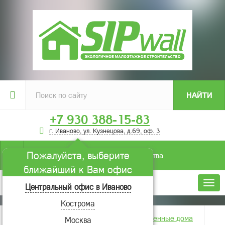
НАЙТИ
+7 930 388-15-83
г. Иваново, ул. Кузнецова, д.69, оф. 3
Пожалуйста, выберите
Условия строительства
ближайший к Вам офис
Меню
Центральный офис в Иваново
Кострома
Главная
Фотогалерея
Построенные дома
Москва