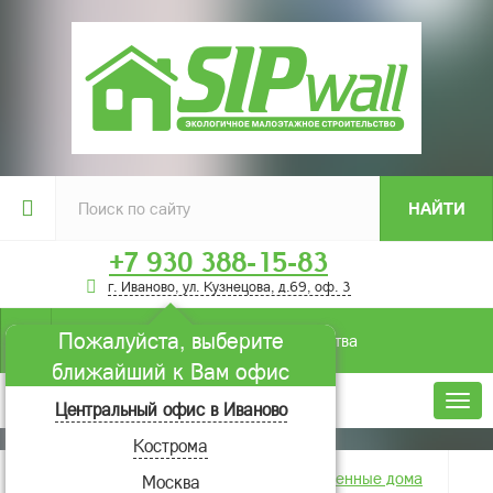
НАЙТИ
+7 930 388-15-83
г. Иваново, ул. Кузнецова, д.69, оф. 3
Пожалуйста, выберите
Условия строительства
ближайший к Вам офис
Меню
Центральный офис в Иваново
Кострома
Главная
Фотогалерея
Построенные дома
Москва