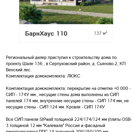
БарнХаус 110
2
137 м
Региональный дилер приступил к строительству дома по
проекту Шале 136 , в Серпуховский район, д. Съяново-2, КП
Венский лес.
Комплектация домокомплекта: ЛЮКС
Комплектация домокомплекта: перекрытие на отметке +0.000 -
СИП - 174У мм., несущие стены дома выполнены из СИП
панелей 174 мм, внутренние несущие стены - СИП 174 мм, не
несущие стены - СИП 124 мм. Кровля - СИП 174У.
Все СИП панели SIPwall толщиной 224/174/124 мм (плиты OSB-
3 толщиной 12 мм "Калевала" Россия и фасадный
пенополистирол ППС-14 толщиной 200/150/100 мм