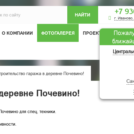
+7 93
НАЙТИ
г. Иваново,
Пожалу
О КОМПАНИИ
ФОТОГАЛЕРЕЯ
ПРОЕКТЫ ДОМОВ
ближай
ОТЗЫВЫ
Централь
троительство гаража в деревне Почевино!
Сан
 деревне Почевино!
Почевино для спец. техники.
ивности.