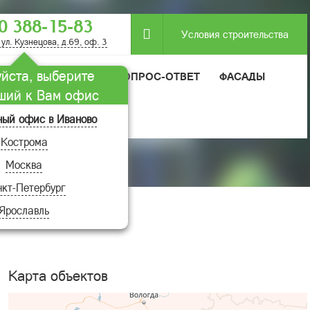
0 388-15-83
Условия строительства
 ул. Кузнецова, д.69, оф. 3
йста, выберите
МОДУЛЬНЫЕ ДОМА
ВОПРОС-ОТВЕТ
ФАСАДЫ
ший к Вам офис
ный офис в Иваново
Кострома
Москва
кт-Петербург
Ярославль
Карта объектов