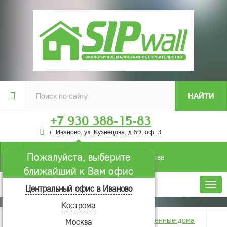
НАЙТИ
+7 930 388-15-83
г. Иваново, ул. Кузнецова, д.69, оф. 3
Пожалуйста, выберите
Условия строительства
ближайший к Вам офис
Меню
Центральный офис в Иваново
Кострома
Главная
Фотогалерея
Построенные дома
Москва