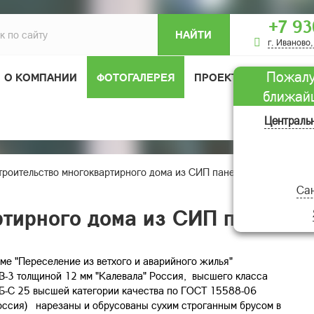
+7 93
НАЙТИ
г. Иваново,
Пожалу
О КОМПАНИИ
ФОТОГАЛЕРЕЯ
ПРОЕКТЫ ДОМОВ
ближай
ОТЗЫВЫ
Централь
троительство многоквартирного дома из СИП панелей в Ивановско
Сан
ртирного дома из СИП панелей 
мме "Переселение из ветхого и аварийного жилья"
B-3 толщиной 12 мм "Калевала" Россия, высшего класса
Б-С 25 высшей категории качества по ГОСТ 15588-06
Россия) нарезаны и обрусованы сухим строганным брусом в