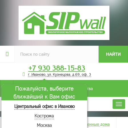
НАЙТИ
+7 930 388-15-83
г. Иваново, ул. Кузнецова, д.69, оф. 3
Пожалуйста, выберите
Условия строительства
ближайший к Вам офис
Меню
Центральный офис в Иваново
Кострома
Главная
Фотогалерея
Построенные дома
Москва