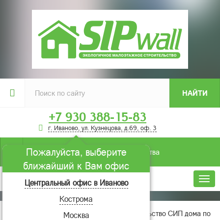
НАЙТИ
+7 930 388-15-83
г. Иваново, ул. Кузнецова, д.69, оф. 3
Пожалуйста, выберите
Условия строительства
ближайший к Вам офис
Меню
Центральный офис в Иваново
Кострома
Главная
Отзывы
Строительство СИП дома по
Москва