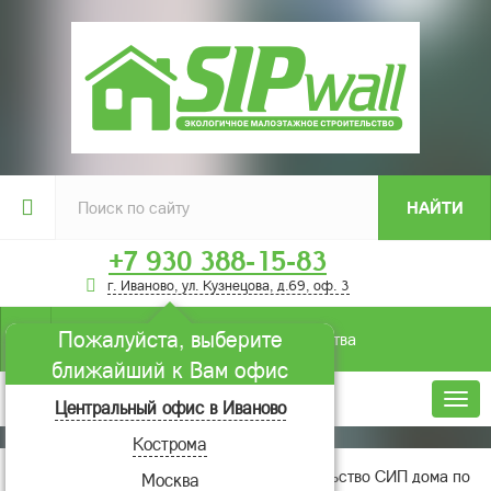
НАЙТИ
+7 930 388-15-83
г. Иваново, ул. Кузнецова, д.69, оф. 3
Пожалуйста, выберите
Условия строительства
ближайший к Вам офис
Меню
Центральный офис в Иваново
Кострома
Главная
Отзывы
Строительство СИП дома по
Москва