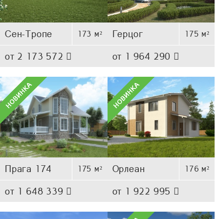
Сен-Тропе
Герцог
173 м²
175 м²
от 2 173 572
от 1 964 290
Прага 174
Орлеан
175 м²
176 м²
от 1 648 339
от 1 922 995