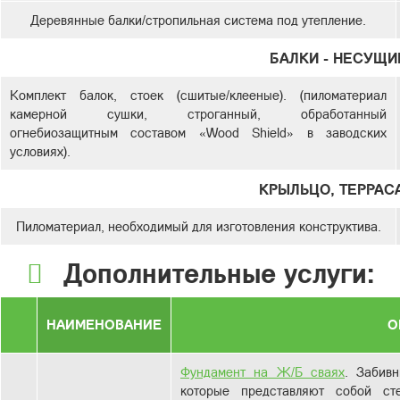
Деревянные балки/стропильная система под утепление.
БАЛКИ - НЕСУЩИ
Комплект балок, стоек (сшитые/клееные). (пиломатериал
камерной сушки, строганный, обработанный
огнебиозащитным составом «Wood Shield» в заводских
условиях).
КРЫЛЬЦО, ТЕРРАСА
Пиломатериал, необходимый для изготовления конструктива.
Дополнительные услуги:
НАИМЕНОВАНИЕ
О
Фундамент на Ж/Б сваях
. Забив
которые представляют собой с