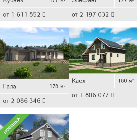
от 1 611 852
от 2 197 032
Касл
180 м²
Гала
178 м²
от 1 806 077
от 2 086 346