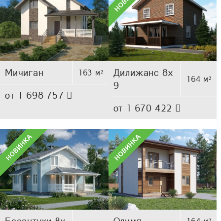
Мичиган
Дилижанс 8х
163 м²
164 м²
9
от 1 698 757
от 1 670 422
Ессентуки 8х
Олимп
164 м²