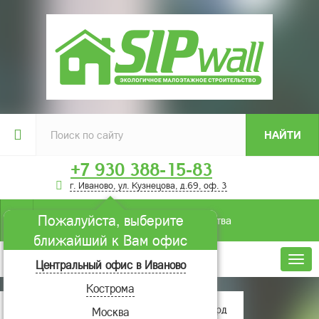
НАЙТИ
+7 930 388-15-83
г. Иваново, ул. Кузнецова, д.69, оф. 3
Пожалуйста, выберите
Условия строительства
ближайший к Вам офис
Меню
Центральный офис в Иваново
Кострома
Главная
Проекты домов
Аккорд
Москва