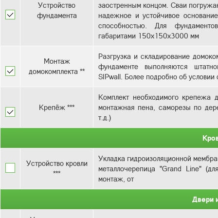
Устройство
заостренным концом. Сваи погружаю
фундамента
надежное и устойчивое основани
способностью. Для фундаменто
Разгрузка и складирование домоком
Монтаж
фундаменте выполняются штатно
домокомплекта **
SIPwall. Более подробно об услови
Комплект необходимого крепежа д
Крепёж ***
монтажная пена, саморезы по дере
т.д.)
Кро
Укладка гидроизоляционной мембран
Устройство кровли
металлочерепица "Grand Line" (дл
***
монтаж, от
Двери 