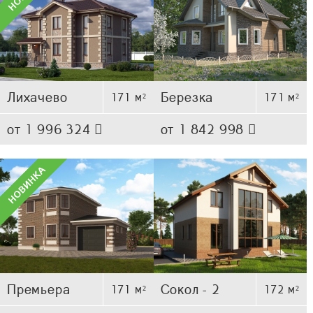
Лихачево
Березка
171 м²
171 м²
от 1 996 324
от 1 842 998
Премьера
Сокол - 2
171 м²
172 м²