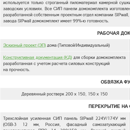
используется только строганный пиломатериал камерной сушк
заводских условиях. Все СИП панели домокомплекта изготовлен
разработанной собственным проектным отдел компании SIPwall,
завода SIPwall домокомплект имеет 99%-ю готовность.
РАБОЧАЯ ДО
Эскизный проект (ЭП)
дома (Типовой/Индивидуальный)
Конструктивная документация (КД)
для сборки домокомплекта
разработанная с учетом расчета силовых конструкций
на прочность.
ОБВЯЗКА Ф
Деревянный ростверк 200 х 150, 150 х 150
ПЕРЕКРЫТИЕ НА 
Трехслойная усиленная СИП панель SIPwall 224У/174У мм
(OSB-3 12 мм, Россия, фасадный самозатухающий