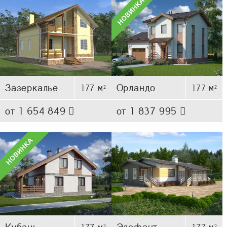
Зазеркалье
Орландо
177 м²
177 м²
от 1 654 849
от 1 837 995
Кубань
Элефант
177 м²
177 м²