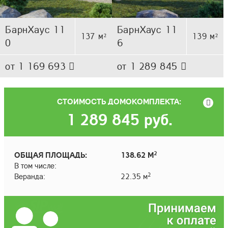
БарнХаус 11
БарнХаус 11
137 м²
139 м²
0
6
от 1 169 693
от 1 289 845
СТОИМОСТЬ ДОМОКОМПЛЕКТА:
1 289 845
руб.
2
ОБЩАЯ ПЛОЩАДЬ:
138.62 М
В том числе:
2
Веранда:
22.35 м