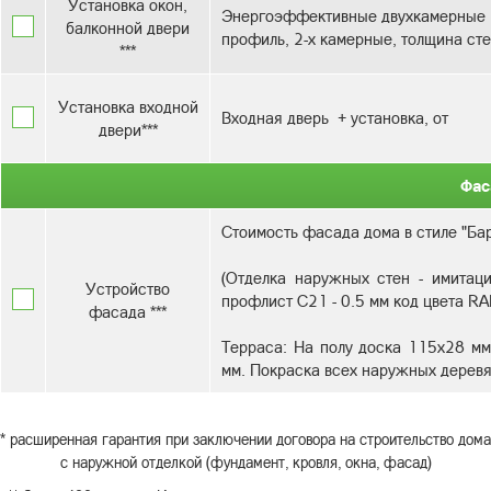
Установка окон,
Энергоэффективные двухкамерные с
балконной двери
профиль, 2-х камерные, толщина сте
***
Установка входной
Входная дверь + установка, от
двери***
Фас
Стоимость фасада дома в стиле "Бар
(Отделка наружных стен - имитац
Устройство
профлист С21 - 0.5 мм код цвета R
фасада ***
Терраса: На полу доска 115х28 мм
мм. Покраска всех наружных деревя
* расширенная гарантия при заключении договора на строительство дома
с наружной отделкой (фундамент, кровля, окна, фасад)