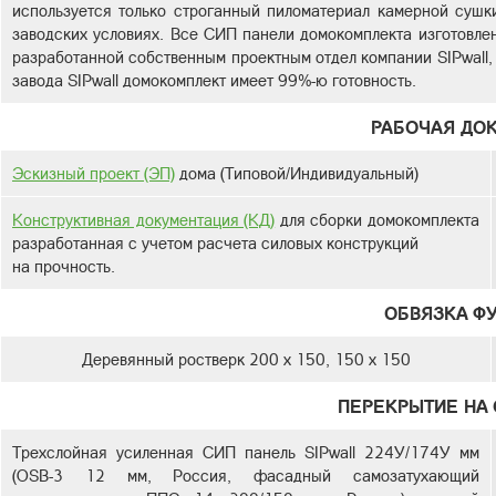
используется только строганный пиломатериал камерной сушк
заводских условиях. Все СИП панели домокомплекта изготовлен
разработанной собственным проектным отдел компании SIPwall,
завода SIPwall домокомплект имеет 99%-ю готовность.
РАБОЧАЯ ДО
Эскизный проект (ЭП)
дома (Типовой/Индивидуальный)
Конструктивная документация (КД)
для сборки домокомплекта
разработанная с учетом расчета силовых конструкций
на прочность.
ОБВЯЗКА Ф
Деревянный ростверк 200 х 150, 150 х 150
ПЕРЕКРЫТИЕ НА 
Трехслойная усиленная СИП панель SIPwall 224У/174У мм
(OSB-3 12 мм, Россия, фасадный самозатухающий