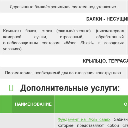
Деревянные балки/стропильная система под утепление.
БАЛКИ - НЕСУЩИ
Комплект балок, стоек (сшитые/клееные). (пиломатериал
камерной сушки, строганный, обработанный
огнебиозащитным составом «Wood Shield» в заводских
условиях).
КРЫЛЬЦО, ТЕРРАСА
Пиломатериал, необходимый для изготовления конструктива.
Дополнительные услуги:
НАИМЕНОВАНИЕ
О
Фундамент на Ж/Б сваях
. Забив
которые представляют собой с