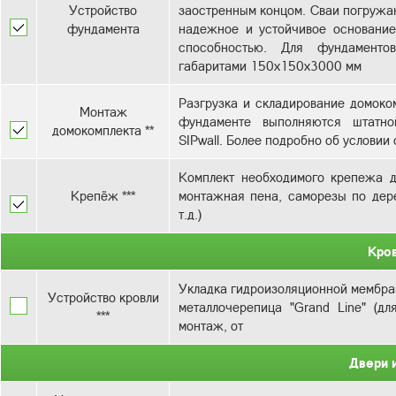
Устройство
заостренным концом. Сваи погружаю
фундамента
надежное и устойчивое основани
способностью. Для фундаменто
Разгрузка и складирование домоком
Монтаж
фундаменте выполняются штатно
домокомплекта **
SIPwall. Более подробно об услови
Комплект необходимого крепежа д
Крепёж ***
монтажная пена, саморезы по дере
т.д.)
Кро
Укладка гидроизоляционной мембран
Устройство кровли
металлочерепица "Grand Line" (дл
***
монтаж, от
Двери 