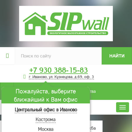
НАЙТИ
+7 930 388-15-83
г. Иваново, ул. Кузнецова, д.69, оф. 3
Пожалуйста, выберите
Условия строительства
ближайший к Вам офис
Меню
Центральный офис в Иваново
Кострома
Главная
Проекты домов
Дружба
Москва