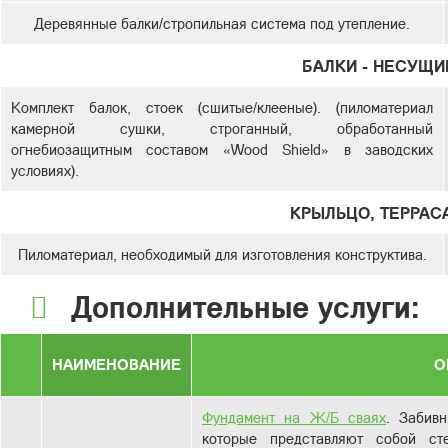
Деревянные балки/стропильная система под утепление.
БАЛКИ - НЕСУЩИ
Комплект балок, стоек (сшитые/клееные). (пиломатериал
камерной сушки, строганный, обработанный
огнебиозащитным составом «Wood Shield» в заводских
условиях).
КРЫЛЬЦО, ТЕРРАСА
Пиломатериал, необходимый для изготовления конструктива.
Дополнительные услуги:
НАИМЕНОВАНИЕ
О
Фундамент на Ж/Б сваях
. Забив
которые представляют собой с