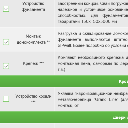
Устройство
заостренным концом. Сваи погружаю
фундамента
надежное и устойчивое основани
способностью. Для фундаменто
Разгрузка и складирование домоком
Монтаж
фундаменте выполняются штатно
домокомплекта **
SIPwall. Более подробно об услови
Комплект необходимого крепежа д
Крепёж ***
монтажная пена, саморезы по дере
т.д.)
Кро
Укладка гидроизоляционной мембран
Устройство кровли
металлочерепица "Grand Line" (дл
***
монтаж, от
Двери 