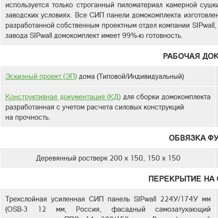
используется только строганный пиломатериал камерной сушк
заводских условиях. Все СИП панели домокомплекта изготовлен
разработанной собственным проектным отдел компании SIPwall,
завода SIPwall домокомплект имеет 99%-ю готовность.
РАБОЧАЯ ДО
Эскизный проект (ЭП)
дома (Типовой/Индивидуальный)
Конструктивная документация (КД)
для сборки домокомплекта
разработанная с учетом расчета силовых конструкций
на прочность.
ОБВЯЗКА Ф
Деревянный ростверк 200 х 150, 150 х 150
ПЕРЕКРЫТИЕ НА 
Трехслойная усиленная СИП панель SIPwall 224У/174У мм
(OSB-3 12 мм, Россия, фасадный самозатухающий