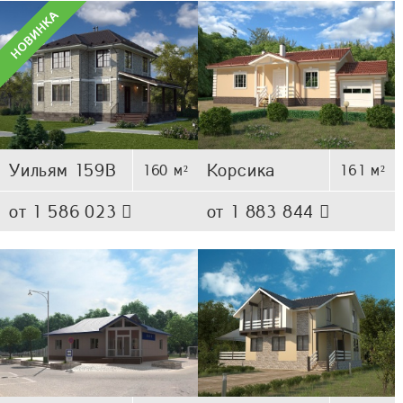
Уильям 159В
Корсика
160 м²
161 м²
от 1 586 023
от 1 883 844