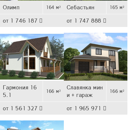
Олимп
Себастьян
164 м²
165 м²
от 1 746 187
от 1 747 888
Гармония 16
Славянка мин
166 м²
166 м²
5.1
и + гараж
от 1 561 327
от 1 965 971