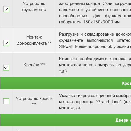
Устройство
заостренным концом. Сваи погружаю
фундамента
надежное и устойчивое основани
способностью. Для фундаменто
Разгрузка и складирование домоком
Монтаж
фундаменте выполняются штатно
домокомплекта **
SIPwall. Более подробно об услови
Комплект необходимого крепежа д
Крепёж ***
монтажная пена, саморезы по дере
т.д.)
Кро
Укладка гидроизоляционной мембран
Устройство кровли
металлочерепица "Grand Line" (дл
***
монтаж, от
Двери 