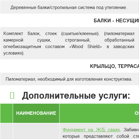
Деревянные балки/стропильная система под утепление.
БАЛКИ - НЕСУЩИ
Комплект балок, стоек (сшитые/клееные). (пиломатериал
камерной сушки, строганный, обработанный
огнебиозащитным составом «Wood Shield» в заводских
условиях).
КРЫЛЬЦО, ТЕРРАСА
Пиломатериал, необходимый для изготовления конструктива.
Дополнительные услуги:
НАИМЕНОВАНИЕ
О
Фундамент на Ж/Б сваях
. Забив
которые представляют собой с