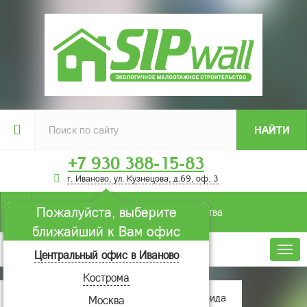
НАЙТИ
+7 930 388-15-83
г. Иваново, ул. Кузнецова, д.69, оф. 3
Пожалуйста, выберите
Условия строительства
ближайший к Вам офис
Меню
Центральный офис в Иваново
Кострома
Главная
Проекты домов
Флорида
Москва