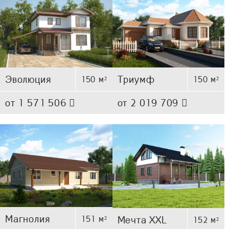
Эволюция
Триумф
150 м²
150 м²
от 1 571 506
от 2 019 709
Магнолия
151 м²
Мечта XXL
152 м²