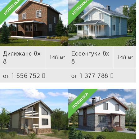
Дилижанс 8х
Ессентуки 8х
148 м²
148 м²
8
8
от 1 556 752
от 1 377 788