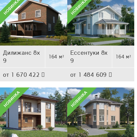
Дилижанс 8х
Ессентуки 8х
164 м²
164 м²
9
9
от 1 670 422
от 1 484 609