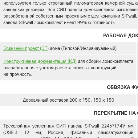
используется только строганный пиломатериал камерной сушк
заводских условиях. Все СИП панели домокомплекта изготовлен
разработанной собственным проектным отдел компании SIPwall,
завода SIPwall домокомплект имеет 99%-ю готовность.
РАБОЧАЯ ДО
Эскизный проект (ЭП)
дома (Типовой/Индивидуальный)
Конструктивная документация (КД)
для сборки домокомплекта
разработанная с учетом расчета силовых конструкций
на прочность.
ОБВЯЗКА Ф
Деревянный ростверк 200 х 150, 150 х 150
ПЕРЕКРЫТИЕ НА 
Трехслойная усиленная СИП панель SIPwall 224У/174У мм
(OSB-3 12 мм, Россия, фасадный самозатухающий