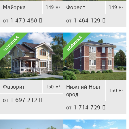
Майорка
Форест
149 м²
149 м²
от 1 473 488
от 1 484 129
Фаворит
Нижний Новг
150 м²
150 м²
ород
от 1 697 212
от 1 714 729