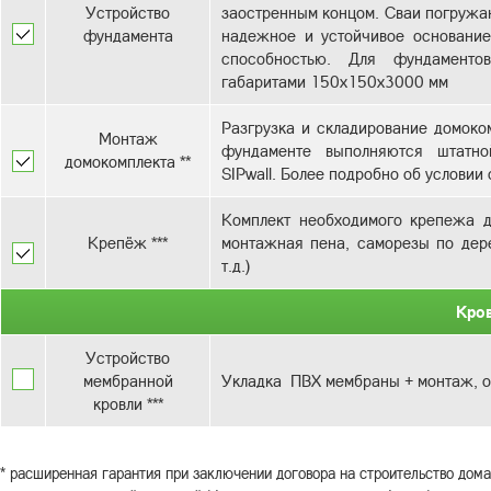
Устройство
заостренным концом. Сваи погружаю
фундамента
надежное и устойчивое основани
способностью. Для фундаменто
Разгрузка и складирование домоком
Монтаж
фундаменте выполняются штатно
домокомплекта **
SIPwall. Более подробно об услови
Комплект необходимого крепежа д
Крепёж ***
монтажная пена, саморезы по дере
т.д.)
Кро
Устройство
мембранной
Укладка ПВХ мембраны + монтаж, о
кровли ***
* расширенная гарантия при заключении договора на строительство дома