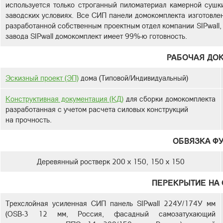
используется только строганный пиломатериал камерной сушк
заводских условиях. Все СИП панели домокомплекта изготовлен
разработанной собственным проектным отдел компании SIPwall,
завода SIPwall домокомплект имеет 99%-ю готовность.
РАБОЧАЯ ДО
Эскизный проект (ЭП)
дома (Типовой/Индивидуальный)
Конструктивная документация (КД)
для сборки домокомплекта
разработанная с учетом расчета силовых конструкций
на прочность.
ОБВЯЗКА Ф
Деревянный ростверк 200 х 150, 150 х 150
ПЕРЕКРЫТИЕ НА 
Трехслойная усиленная СИП панель SIPwall 224У/174У мм
(OSB-3 12 мм, Россия, фасадный самозатухающий