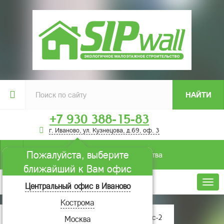
НАЙТИ
+7 930 388-15-83
г. Иваново, ул. Кузнецова, д.69, оф. 3
Пожалуйста, выберите
Условия строительства
ближайший к Вам офис
Меню
Центральный офис в Иваново
Кострома
Главная
Проекты домов
Пегас-2
Москва