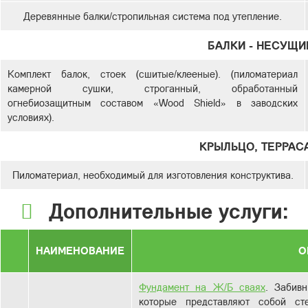
Деревянные балки/стропильная система под утепление.
БАЛКИ - НЕСУЩИ
Комплект балок, стоек (сшитые/клееные). (пиломатериал
камерной сушки, строганный, обработанный
огнебиозащитным составом «Wood Shield» в заводских
условиях).
КРЫЛЬЦО, ТЕРРАСА
Пиломатериал, необходимый для изготовления конструктива.
Дополнительные услуги:
НАИМЕНОВАНИЕ
О
Фундамент на Ж/Б сваях
. Забив
которые представляют собой с