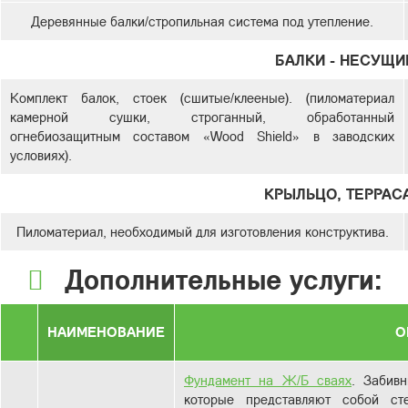
Деревянные балки/стропильная система под утепление.
БАЛКИ - НЕСУЩИ
Комплект балок, стоек (сшитые/клееные). (пиломатериал
камерной сушки, строганный, обработанный
огнебиозащитным составом «Wood Shield» в заводских
условиях).
КРЫЛЬЦО, ТЕРРАСА
Пиломатериал, необходимый для изготовления конструктива.
Дополнительные услуги:
НАИМЕНОВАНИЕ
О
Фундамент на Ж/Б сваях
. Забив
которые представляют собой с