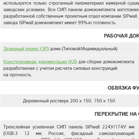
используется только строганный пиломатериал камерной сушк
заводских условиях. Все СИП панели домокомплекта изготовлен
разработанной собственным проектным отдел компании SIPwall,
завода SIPwall домокомплект имеет 99%-ю готовность.
РАБОЧАЯ ДО
Эскизный проект (ЭП)
дома (Типовой/Индивидуальный)
Конструктивная документация (КД)
для сборки домокомплекта
разработанная с учетом расчета силовых конструкций
на прочность.
ОБВЯЗКА Ф
Деревянный ростверк 200 х 150, 150 х 150
ПЕРЕКРЫТИЕ НА 
Трехслойная усиленная СИП панель SIPwall 224У/174У мм
(OSB-3 12 мм, Россия, фасадный самозатухающий