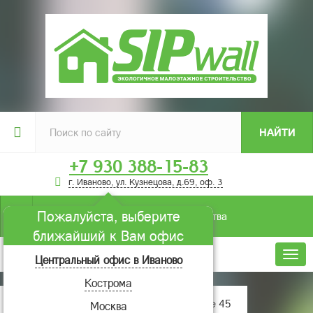
НАЙТИ
+7 930 388-15-83
г. Иваново, ул. Кузнецова, д.69, оф. 3
Пожалуйста, выберите
Условия строительства
ближайший к Вам офис
Меню
Центральный офис в Иваново
Кострома
Главная
Проекты домов
Шале 45
Москва