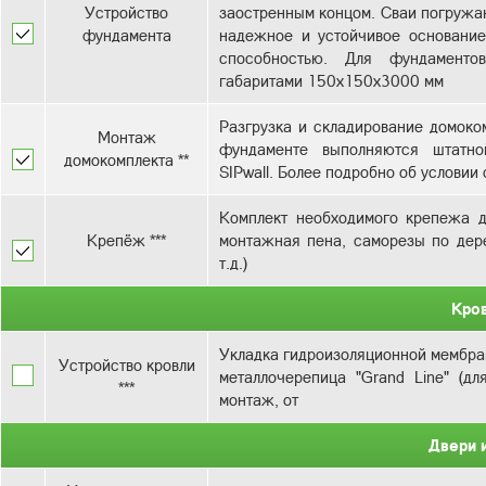
Устройство
заостренным концом. Сваи погружаю
фундамента
надежное и устойчивое основани
способностью. Для фундаменто
Разгрузка и складирование домоком
Монтаж
фундаменте выполняются штатно
домокомплекта **
SIPwall. Более подробно об услови
Комплект необходимого крепежа д
Крепёж ***
монтажная пена, саморезы по дере
т.д.)
Кро
Укладка гидроизоляционной мембран
Устройство кровли
металлочерепица "Grand Line" (дл
***
монтаж, от
Двери 