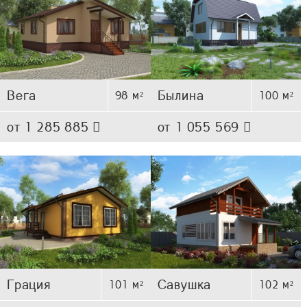
Вега
Былина
98 м²
100 м²
от 1 285 885
от 1 055 569
Грация
Савушка
101 м²
102 м²