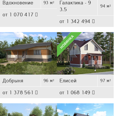
Вдохновение
Галактика - 9
93 м²
94 м²
3.5
от 1 070 417
от 1 342 494
Добрыня
Елисей
96 м²
97 м²
от 1 378 561
от 1 068 149