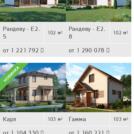
Рандеву - Е2.
Рандеву - Е2.
102 м²
102 м²
5
8
от 1 221 792
от 1 290 078
Карл
Гамма
103 м²
103 м²
от 1 104 330
от 1 160 221