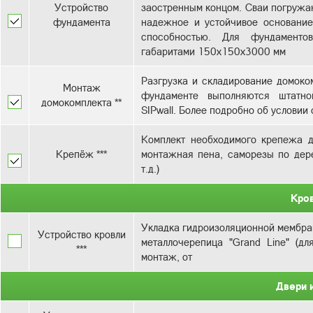
Устройство
заостренным концом. Сваи погружаю
фундамента
надежное и устойчивое основани
способностью. Для фундаменто
Разгрузка и складирование домоком
Монтаж
фундаменте выполняются штатно
домокомплекта **
SIPwall. Более подробно об услови
Комплект необходимого крепежа д
Крепёж ***
монтажная пена, саморезы по дере
т.д.)
Кро
Укладка гидроизоляционной мембран
Устройство кровли
металлочерепица "Grand Line" (дл
***
монтаж, от
Двери 