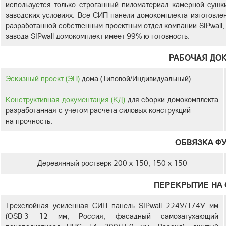
используется только строганный пиломатериал камерной сушк
заводских условиях. Все СИП панели домокомплекта изготовлен
разработанной собственным проектным отдел компании SIPwall,
завода SIPwall домокомплект имеет 99%-ю готовность.
РАБОЧАЯ ДО
Эскизный проект (ЭП)
дома (Типовой/Индивидуальный)
Конструктивная документация (КД)
для сборки домокомплекта
разработанная с учетом расчета силовых конструкций
на прочность.
ОБВЯЗКА Ф
Деревянный ростверк 200 х 150, 150 х 150
ПЕРЕКРЫТИЕ НА 
Трехслойная усиленная СИП панель SIPwall 224У/174У мм
(OSB-3 12 мм, Россия, фасадный самозатухающий