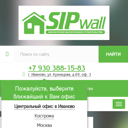
НАЙТИ
+7 930 388-15-83
г. Иваново, ул. Кузнецова, д.69, оф. 3
Пожалуйста, выберите
Условия строительства
ближайший к Вам офис
Меню
Центральный офис в Иваново
Кострома
Главная
Проекты домов
Вега
Москва