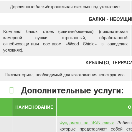
Деревянные балки/стропильная система под утепление.
БАЛКИ - НЕСУЩИ
Комплект балок, стоек (сшитые/клееные). (пиломатериал
камерной сушки, строганный, обработанный
огнебиозащитным составом «Wood Shield» в заводских
условиях).
КРЫЛЬЦО, ТЕРРАСА
Пиломатериал, необходимый для изготовления конструктива.
Дополнительные услуги:
НАИМЕНОВАНИЕ
О
Фундамент на Ж/Б сваях
. Забив
которые представляют собой с