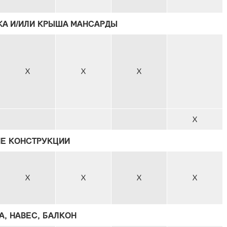
ЖА И/ИЛИ КРЫША МАНСАРДЫ
X
X
X
X
ИЕ КОНСТРУКЦИИ
X
X
X
X
А, НАВЕС, БАЛКОН