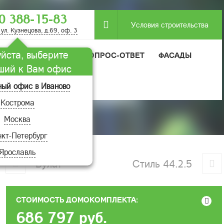
0 388-15-83
Условия строительства
 ул. Кузнецова, д.69, оф. 3
йста, выберите
МОДУЛЬНЫЕ ДОМА
ВОПРОС-ОТВЕТ
ФАСАДЫ
ший к Вам офис
ный офис в Иваново
Кострома
Москва
кт-Петербург
Ярославль
Булат
Стиль 44.2.5
СТОИМОСТЬ ДОМОКОМПЛЕКТА:
686 797
руб.