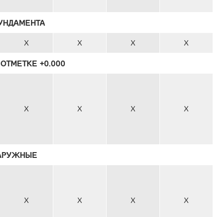
УНДАМЕНТА
X
X
X
X
ОТМЕТКЕ +0.000
X
X
X
X
АРУЖНЫЕ
X
X
X
X