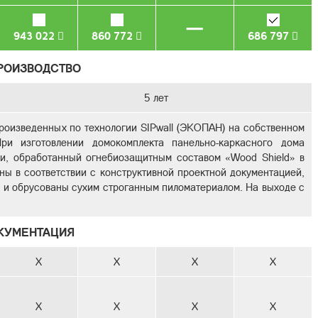
–
943 022
860 772
686 797
ПРОИЗВОДСТВО
5 лет
роизведенных по технологии SIPwall (ЭКОПАН) на собственном
ри изготовлении домокомплекта панельно-каркасного дома
ки, обработанный огнебиозащитным составом «Wood Shield» в
ны в соответствии с конструктивной проектной документацией,
, и обрусованы сухим строганным пиломатериалом. На выходе с
КУМЕНТАЦИЯ
X
X
X
X
X
X
X
X