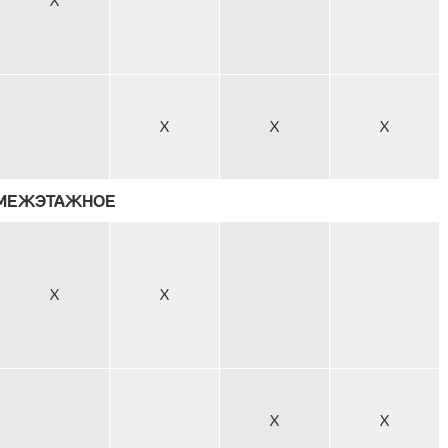
X
X
X
X
 МЕЖЭТАЖНОЕ
X
X
X
X