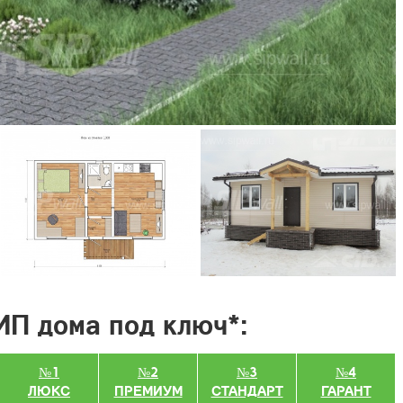
ИП дома под ключ*:
№1
№2
№3
№4
ЛЮКС
ПРЕМИУМ
СТАНДАРТ
ГАРАНТ