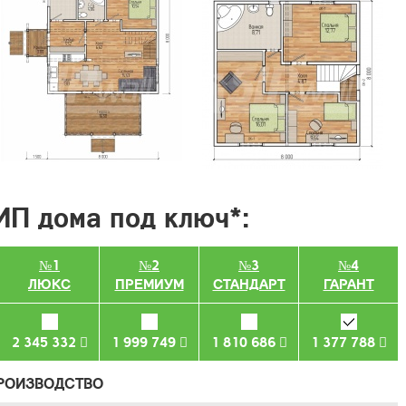
ИП дома под ключ*:
№1
№2
№3
№4
ЛЮКС
ПРЕМИУМ
СТАНДАРТ
ГАРАНТ
2 345 332
1 999 749
1 810 686
1 377 788
ПРОИЗВОДСТВО