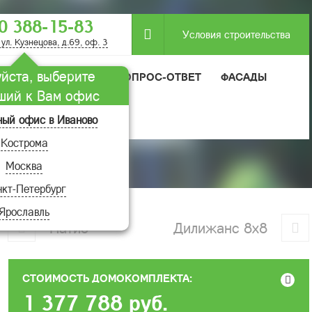
0 388-15-83
Условия строительства
 ул. Кузнецова, д.69, оф. 3
йста, выберите
МОДУЛЬНЫЕ ДОМА
ВОПРОС-ОТВЕТ
ФАСАДЫ
ший к Вам офис
ный офис в Иваново
Кострома
Москва
кт-Петербург
Ярославль
Патио
Дилижанс 8х8
СТОИМОСТЬ ДОМОКОМПЛЕКТА:
1 377 788
руб.