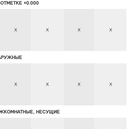
ОТМЕТКЕ +0.000
X
X
X
X
АРУЖНЫЕ
X
X
X
X
ЕЖКОМНАТНЫЕ, НЕСУЩИЕ