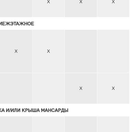
X
X
X
 МЕЖЭТАЖНОЕ
X
X
X
X
ЖА И/ИЛИ КРЫША МАНСАРДЫ