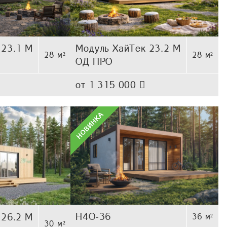
 23.1 М
Модуль ХайТек 23.2 М
28 м²
28 м²
ОД ПРО
от 1 315 000
Н4О-36
 26.2 М
36 м²
30 м²