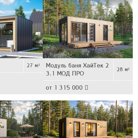
нспортных модулей.
ным транспортом.
Модуль баня ХайТек 2
27 м²
имость и представлены на визуализациях в демонстрационных
28 м²
3.1 МОД ПРО
м выполняются по отдельному договору.
от 1 315 000