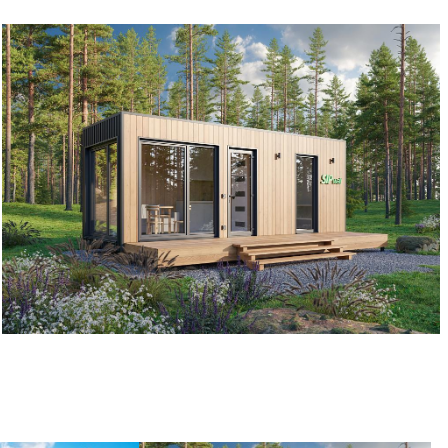
чик.
ному договору.
ики, оплачиваемые Заказчиком.
ии.