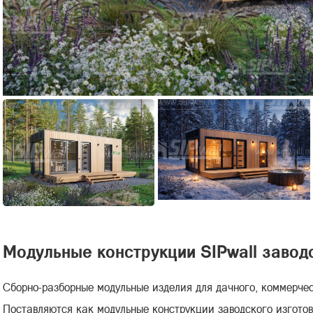
Модульные конструкции SIPwall завод
Сборно-разборные модульные изделия для дачного, коммерче
Поставляются как модульные конструкции заводского изготов