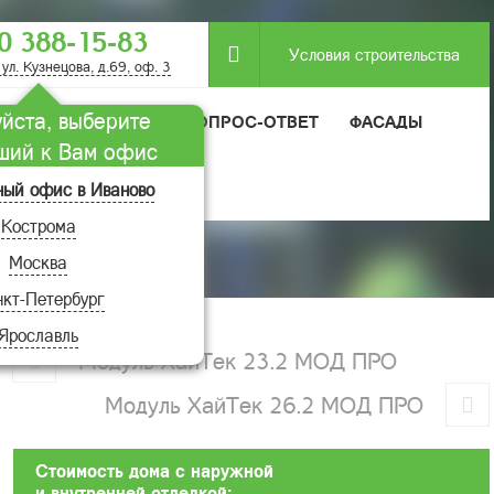
0 388-15-83
Условия строительства
 ул. Кузнецова, д.69, оф. 3
йста, выберите
МОДУЛЬНЫЕ ДОМА
ВОПРОС-ОТВЕТ
ФАСАДЫ
ший к Вам офис
ный офис в Иваново
Кострома
Москва
кт-Петербург
Ярославль
Модуль ХайТек 23.2 МОД ПРО
Модуль ХайТек 26.2 МОД ПРО
Стоимость дома с наружной
и внутренней отделкой: